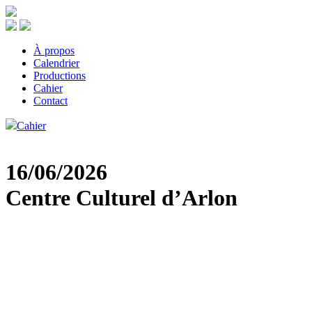
Skip
to
the
content
À propos
Calendrier
Productions
Cahier
Contact
Cahier
16/06/2026
Centre Culturel d’Arlon